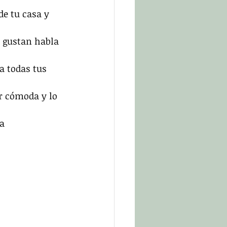
de tu casa y 
e gustan habla 
a todas tus 
or cómoda y lo 
na