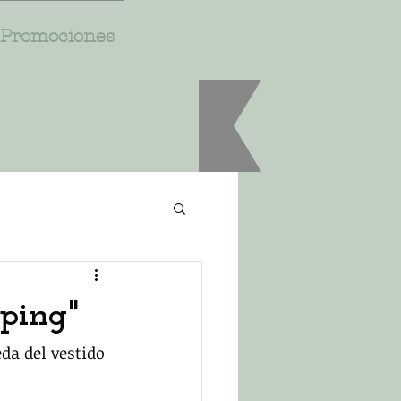
Promociones
ping"
a del vestido 