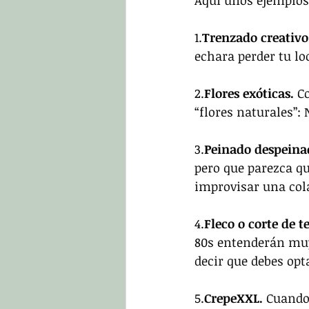
Aquí unos ejemplos 
1.
Trenzado creativo
echara perder tu lo
2.
Flores exóticas. 
Co
“flores naturales”: 
3.
Peinado despeina
pero que parezca qu
improvisar una cola 
4.
Fleco o corte de 
80s entenderán muy
decir que debes opt
5.
CrepeXXL. 
Cuando 