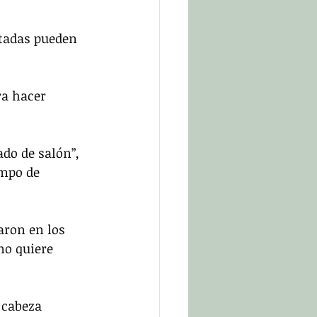
utadas pueden 
ra hacer 
do de salón”, 
empo de 
ron en los 
no quiere 
 cabeza 