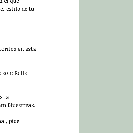
n el que 
l estilo de tu 
voritos en esta 
 son: Rolls 
s la 
am Bluestreak.
l, pide 