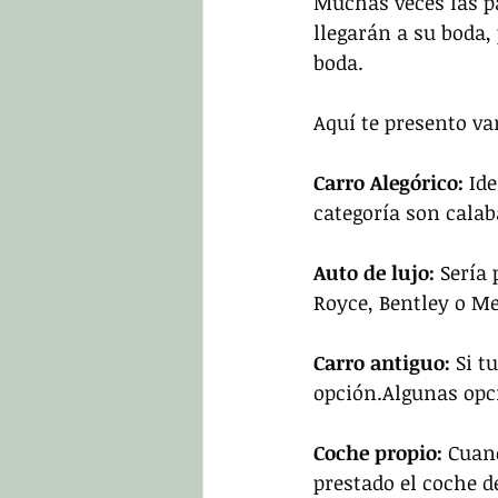
Muchas veces las pa
llegarán a su boda,
boda.
Aquí te presento va
Carro Alegórico: 
Ide
categoría son calab
Auto de lujo: 
Sería 
Royce, Bentley o M
Carro antiguo: 
Si t
opción.Algunas opc
Coche propio: 
Cuand
prestado el coche d