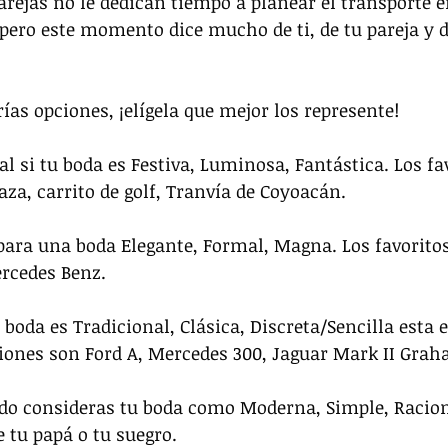
rejas no le dedican tiempo a planear el transporte e
 pero este momento dice mucho de ti, de tu pareja y de
rías opciones, ¡elígela que mejor los represente!
al si tu boda es Festiva, Luminosa, Fantástica. Los fa
aza, carrito de golf, Tranvía de Coyoacán.
para una boda Elegante, Formal, Magna. Los favoritos
ercedes Benz.
u boda es Tradicional, Clásica, Discreta/Sencilla esta e
iones son Ford A, Mercedes 300, Jaguar Mark II Grah
o consideras tu boda como Moderna, Simple, Raciona
e tu papá o tu suegro.