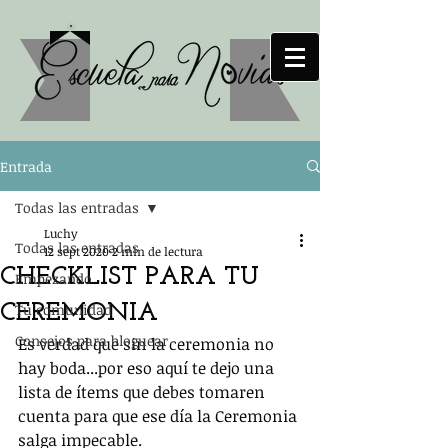
Entrada
Todas las entradas
Luchy
Todas las entradas
12 sept 2020
2 min de lectura
CHECKLIST PARA TU
Empezando
CEREMONIA
Tu comunidad
Consejos para bloguear
Es verdad que sin la ceremonia no 
hay boda...por eso aquí te dejo una 
lista de ítems que debes tomaren 
cuenta para que ese día la Ceremonia 
salga impecable.