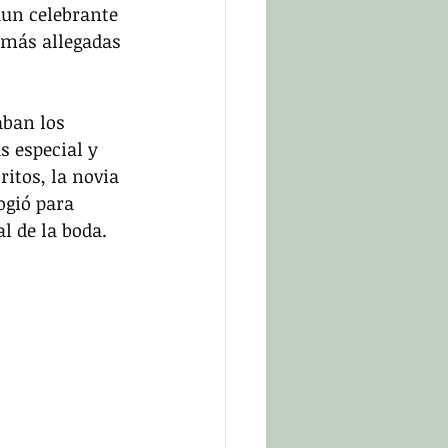
un celebrante 
 más allegadas 
ban los 
s especial y 
itos, la novia 
ogió para 
l de la boda. 