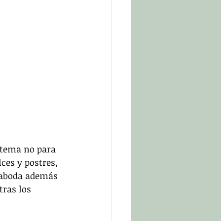
l tema no para 
es y postres, 
rnaboda además 
tras los 