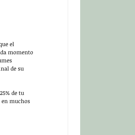
que el 
 cada momento 
bumes 
inal de su 
 25% de tu 
s en muchos 