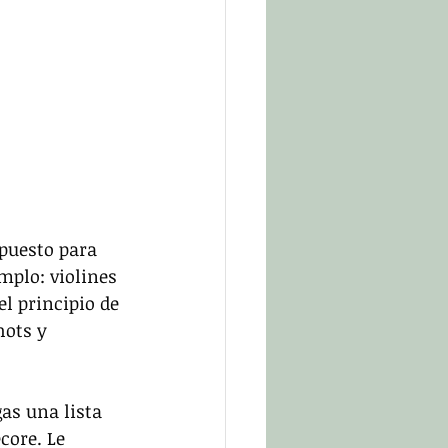
puesto para 
mplo: violines 
l principio de 
hots y 
gas una lista 
core. Le 