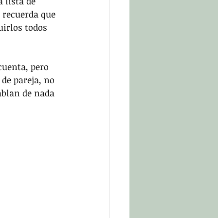
 lista de 
y recuerda que 
irlos todos 
uenta, pero 
de pareja, no 
ablan de nada 