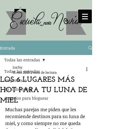
Entrada
Todas las entradas
Luchy
Todas las entradas
31 ene 2021
2 min de lectura
LOS 6 LUGARES MÁS
Empezando
HOT PARA TU LUNA DE
Tu comunidad
Consejos para bloguear
MIEL
Muchas parejas me piden que les 
recomiende destinos para su luna de 
miel, y como siempre no me queda 