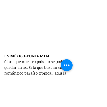
EN MÉXICO-PUNTA MITA
Claro que nuestro país no se podía 
quedar atrás. Si lo que buscan es un 
romántico paraíso tropical, aquí la 
respuesta. Este destino ofrece hoteles 
que pueden crear un paquete 
diseñado a la medida que mezcle 
experiencias de ocio y relajación con 
aventuras inolvidables, tanto en el 