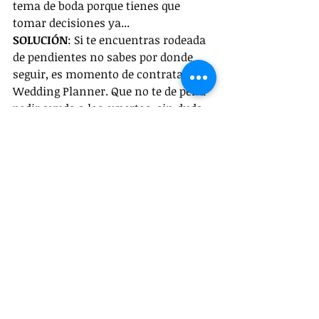
tema de boda porque tienes que 
tomar decisiones ya...
SOLUCIÓN
: Si te encuentras rodeada 
de pendientes no sabes por donde 
seguir, es momento de contratar una 
Wedding Planner. Que no te de pena 
pedir ayuda a los expertos, sin duda 
aligeraran tu carga. 
¿Has experimentado alguna otra? 
¡Ayúdanos a hacer crecer esta lista!