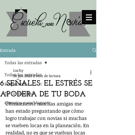
Entrada
Todas las entradas
Luchy
Todas las entradas
30 jun 2020
2 min de lectura
6 SEÑALES: EL ESTRÉS SE
Empezando
APODERA DE TU BODA
Tu comunidad
Consejos para bloguear
Últimamente muchas amigas me 
han estado preguntando que cómo 
logro trabajar con novias si muchas 
se vuelven locas en la planeación. En 
realidad, no es que se vuelvan locas 